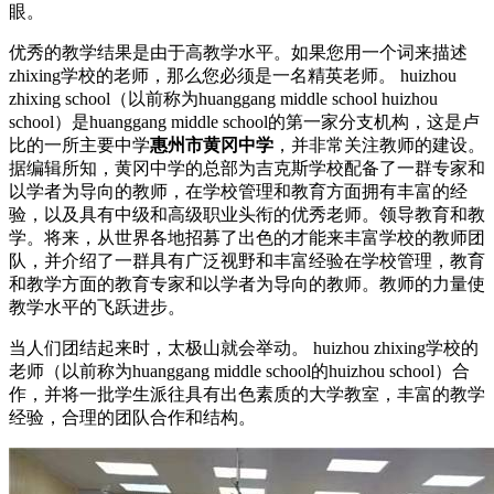
眼。
优秀的教学结果是由于高教学水平。如果您用一个词来描述
zhixing学校的老师，那么您必须是一名精英老师。 huizhou
zhixing school（以前称为huanggang middle school huizhou
school）是huanggang middle school的第一家分支机构，这是卢
比的一所主要中学
惠州市黄冈中学
，并非常关注教师的建设。
据编辑所知，黄冈中学的总部为吉克斯学校配备了一群专家和
以学者为导向的教师，在学校管理和教育方面拥有丰富的经
验，以及具有中级和高级职业头衔的优秀老师。领导教育和教
学。将来，从世界各地招募了出色的才能来丰富学校的教师团
队，并介绍了一群具有广泛视野和丰富经验在学校管理，教育
和教学方面的教育专家和以学者为导向的教师。教师的力量使
教学水平的飞跃进步。
当人们团结起来时，太极山就会举动。 huizhou zhixing学校的
老师（以前称为huanggang middle school的huizhou school）合
作，并将一批学生派往具有出色素质的大学教室，丰富的教学
经验，合理的团队合作和结构。