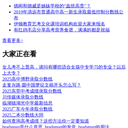
德闳和德威是姊妹学校的“血统高贵”？
2019年清远市普通高中高一新生录取最低控制分数线公
布
伊顿教育艺考文化课培训机构欢迎大家来报名
有红鸡毛店分享高考营养食谱，满满的都是祝福
查看更多>
大家正在看
女儿考不上普高，请问有哪些适合女孩中专学习的专业？以后
上大专？
2025高中博野录取分数线
走复兴路 圆中国梦征文稿开头怎么写？
2025东莞中考成绩录取分数线
川传媒体录取分数线
临湖镇湖光中学最新信息
2025广车今年录取分数线
2025二本分数线大同
如何查询高考成绩？这些方法你一定要知道
bradstreet是什么意思_bradstreet的发音_bradstreet的用法