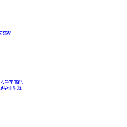
享高配
入学享高配
位促毕业生就