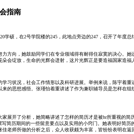
班会指南
，其与20学硕，在2号学院楼的245，此地点旁边的247，召开了年
努力方向，她鼓励同学们在专业领域得有耐得住寂寞的决心。她
花朵会绽放，生命的光辉会迸射，这片光辉正是要造福国家造福
的学习状况，社会工作情形以及科研进展。举例来说，陈宇着重讲
以来的思想感悟。张瑾怡着重讲述了作为兼职辅导员是怎样在组
家展开了分析，她简略讲述了怎样的简历才是被hr所重视的简历
了撰写简历期间的一些留意要点以及实用的小窍门。她表明好简历
张佳老师所做的分析之后，众人收获颇为丰富，皆纷纷表明在返