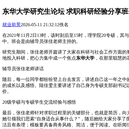
东华大学研究生论坛 求职科研经验分享
就业前景
2026-05-11 21:32:12
佚名
在2021年11月2日13时，该时刻后至15时，理学院20专硕
中。班会是由辅导员张佳老师主持的。
研究生期间，张佳老师开篇讲了大家在科研与社会工作方面的
地投入科研，把心力集中成一个焦点
东华大学
，在那里聪慧的
辅导员张佳老师讲话
随后，每一位同学都纷纷登上台去发言，讲述自己这一年之中
的成长以及感悟。陆佳雯主要讲述了自己身为专硕支部副书记
价。
20级学硕与专硕学生交流经验与感悟
最后，张佳老师针对求职过程里的关键部分，也就是简历，向大
她引领我们思索“自身适合从事什么？”，随后她给大家分享
洁且有条理；模板要具备商务风格、简洁，便于阅读。在听闻