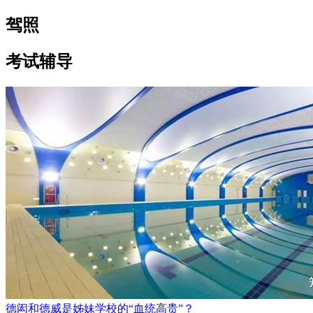
驾照
考试辅导
德闳和德威是姊妹学校的“血统高贵”？