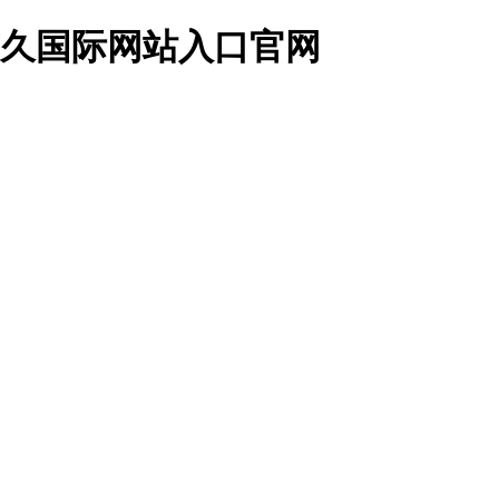
-威久国际网站入口官网