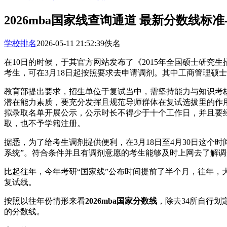
2026mba国家线查询通道 最新分数线标
学校排名
2026-05-11 21:52:39
佚名
在10日的时候，于其官方网站发布了《2015年全国硕士研究
考生，可在3月18日起按照要求去申请调剂。其中工商管理硕士a
教育部提出要求，招生单位于复试当中，需坚持能力与知识考
潜在能力素质，要充分发挥且规范导师群体在复试选拔里的作
拟录取名单开展公示，公示时长不得少于十个工作日，并且要
取，也不予学籍注册。
据悉，为了给考生调剂提供便利，在3月18日至4月30日这个
系统”。符合条件并且有调剂意愿的考生能够及时上网去了解
比起往年，今年考研“国家线”公布时间提前了半个月，往年，
复试线。
按照以往年份情形来看
2026mba国家分数线
，除去34所自行划
的分数线。