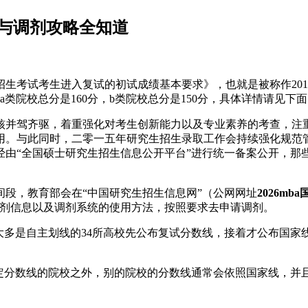
准与调剂攻略全知道
生招生考试考生进入复试的初试成绩基本要求》，也就是被称作2
类院校总分是160分，b类院校总分是150分，具体详情请见下
核并驾齐驱，着重强化对考生创新能力以及专业素养的考查，注
用。与此同时，二零一五年研究生招生录取工作会持续强化规范
经由“全国硕士研究生招生信息公开平台”进行统一备案公开，那
时间段，教育部会在“中国研究生招生信息网”（公网网址
2026mb
调剂信息以及调剂系统的使用方法，按照要求去申请调剂。
大多是自主划线的34所高校先公布复试分数线，接着才公布国
定分数线的院校之外，别的院校的分数线通常会依照国家线，并且依据