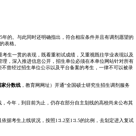
015年的。与此同时还明确指出，符合相应条件并且有调剂愿望的
面的表格。
重考生一贯的表现，既看重初试成绩，又重视既往学业表现以及
管理，深入推进信息公开，招生单位必须在本单位网站针对所有
些不曾经过招生单位公示以及平台备案的考生，一律不可以被录
a国家分数线
，教育网网址）开通“全国硕士研究生招生调剂服务
家线，今年，到目前为止，仍存在部分自主划线的高校尚未公布其
考生上线状况，按照1∶1.2至1∶1.5的比例，去划定进入复试