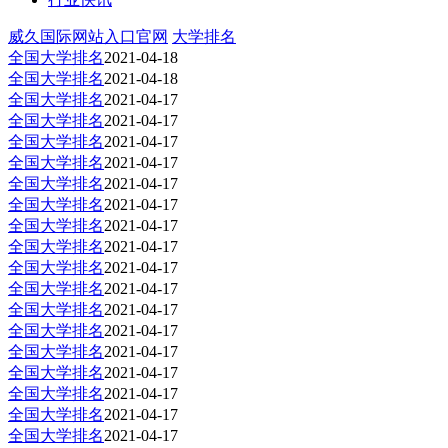
威久国际网站入口官网
大学排名
全国大学排名
2021-04-18
全国大学排名
2021-04-18
全国大学排名
2021-04-17
全国大学排名
2021-04-17
全国大学排名
2021-04-17
全国大学排名
2021-04-17
全国大学排名
2021-04-17
全国大学排名
2021-04-17
全国大学排名
2021-04-17
全国大学排名
2021-04-17
全国大学排名
2021-04-17
全国大学排名
2021-04-17
全国大学排名
2021-04-17
全国大学排名
2021-04-17
全国大学排名
2021-04-17
全国大学排名
2021-04-17
全国大学排名
2021-04-17
全国大学排名
2021-04-17
全国大学排名
2021-04-17