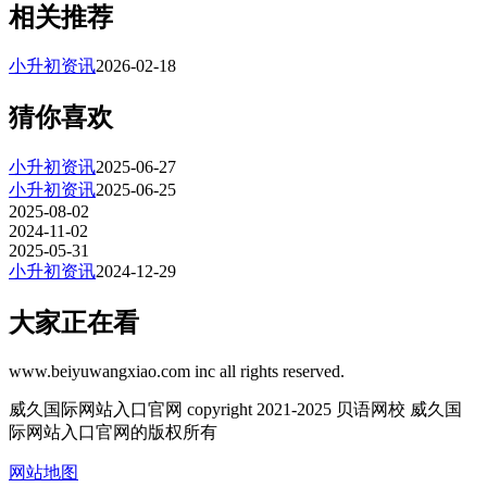
相关推荐
小升初资讯
2026-02-18
猜你喜欢
小升初资讯
2025-06-27
小升初资讯
2025-06-25
2025-08-02
2024-11-02
2025-05-31
小升初资讯
2024-12-29
大家正在看
www.beiyuwangxiao.com inc all rights reserved.
威久国际网站入口官网 copyright 2021-2025 贝语网校 威久国
际网站入口官网的版权所有
网站地图