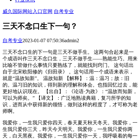
威久国际网站入口官网
自考专业
三天不念口生下一句？
自考专业
2023-01-07 07:50:36
admin2
三天不念口生的下一句是三天不做手生。 这两句合起来是一
个成语叫作三天不念口生，三天不做手生——熟能生巧。用来
比喻不管做什么事情只要熟练了，就能找到窍门。 这句话出
自于北宋欧阳修的《归田录》 。这句话用一个成语来表示，
就是“温故知新”。 温故知新 【解释】：温：温习；故：旧
的。温习旧的知识，得到新的理解和体会。也指回忆过去，能
更好地认识现在。 【出自】：《论语·为政》：“温故而知新，
可以为师矣。” 【译文】：广泛地熟读典籍，复习所学的知
识，进而从中获得新的领悟，做到这样的程度了，才可称为老
师啊。
我爱你，一生我只爱你四天，春天夏天秋天冬天。我爱你，一
生我只爱你三天，昨天今天明天。我爱你，一生我只爱你两
天，白天黑夜。我爱你，一生我只爱你一天，我呼吸着的每一