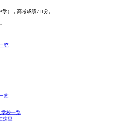
学），高考成绩711分。
分。
一览
里
一览
及学校一览
都在这里