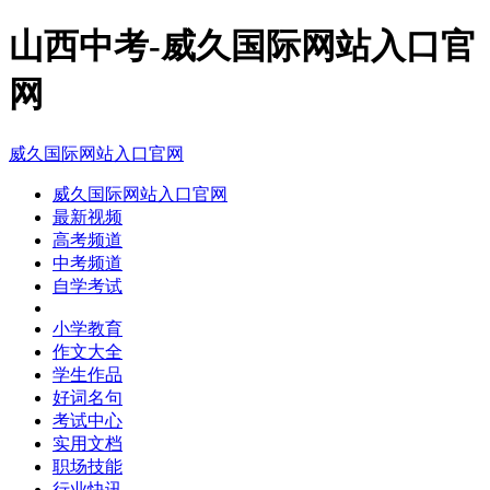
山西中考-威久国际网站入口官
网
威久国际网站入口官网
威久国际网站入口官网
最新视频
高考频道
中考频道
自学考试
小学教育
作文大全
学生作品
好词名句
考试中心
实用文档
职场技能
行业快讯